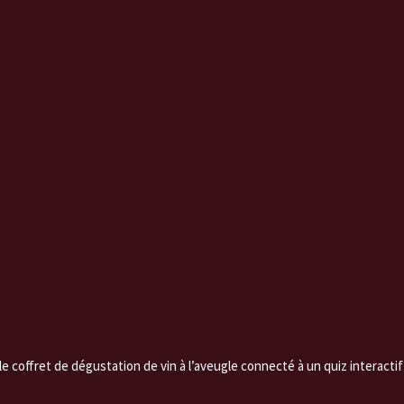
Coffret Winer - Rouge
n°5
35,00
€
Livraison offerte en locker
Ajouter au panier
le coffret de dégustation de vin à l’aveugle connecté à un quiz interactif