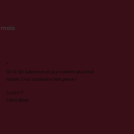
 mois
“
“
On l’a fait à plusieurs et ça a vraiment plu à tout le
Mon ch
monde. C’est convivial et bien pensé !
partag
procure
Julien F.
tout e
Client Winer
discou
Charl
Le mot