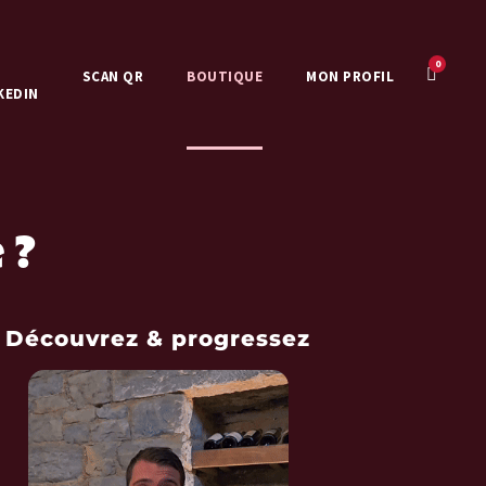
0
SCAN QR
BOUTIQUE
MON PROFIL
KEDIN
 ?
Découvrez & progressez