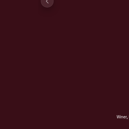
Coffret Winer - Le
Quatuor
125,00
€
Livraison offerte en locker
Ajouter au panier
Winer, 