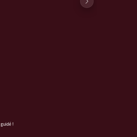
Coffret Winer - Rouge
n°3 by Franck Thomas
MOF sommelier
35,00
€
Livraison offerte en locker
Ajouter au panier
 guidé !