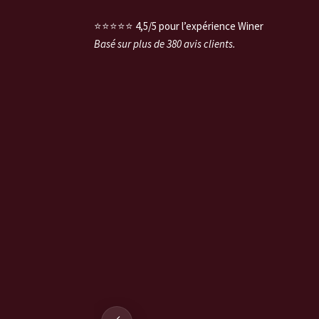
⭐⭐⭐⭐⭐ 4,5/5 pour l’expérience Winer
Basé sur plus de 380 avis clients.
- Rouge
finitive)
en locker
te