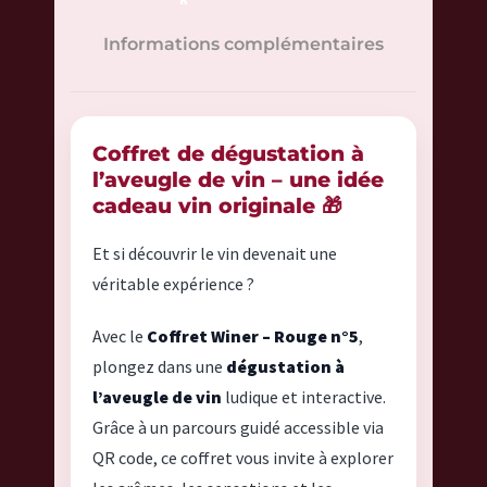
é
d
Informations complémentaires
e
C
o
f
Coffret de dégustation à
f
l’aveugle de vin – une idée
r
cadeau vin originale 🎁
e
Et si découvrir le vin devenait une
t
W
véritable expérience ?
i
n
Avec le
Coffret Winer – Rouge n°5
,
e
plongez dans une
dégustation à
r
l’aveugle de vin
ludique et interactive.
-
Grâce à un parcours guidé accessible via
R
QR code, ce coffret vous invite à explorer
o