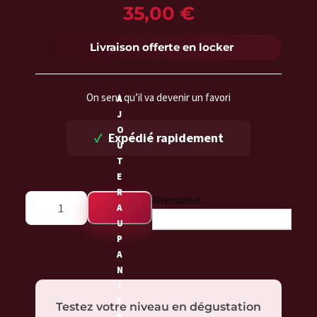
35,00
€
Livraison offerte en locker
On sent qu’il va devenir un favori
A
J
O
Expédié rapidement
U
T
E
R
q
Alternative:
A
u
U
a
P
n
A
t
N
I
i
E
t
Testez votre niveau en dégustation
R