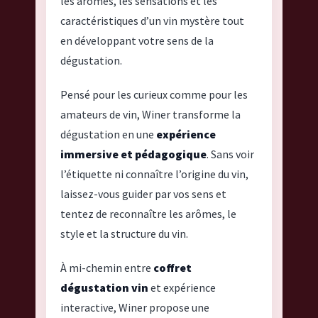
les arômes, les sensations et les
u
caractéristiques d’un vin mystère tout
g
en développant votre sens de la
e
dégustation.
n
°
Pensé pour les curieux comme pour les
5
amateurs de vin, Winer transforme la
dégustation en une
expérience
immersive et pédagogique
. Sans voir
l’étiquette ni connaître l’origine du vin,
laissez-vous guider par vos sens et
tentez de reconnaître les arômes, le
style et la structure du vin.
À mi-chemin entre
coffret
dégustation vin
et expérience
interactive, Winer propose une