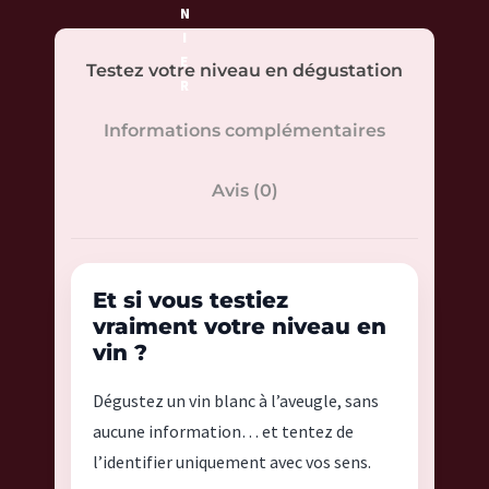
t
N
I
i
E
t
Testez votre niveau en dégustation
R
é
d
Informations complémentaires
e
C
Avis (0)
o
f
f
r
Et si vous testiez
e
vraiment votre niveau en
t
vin ?
W
i
Dégustez un vin blanc à l’aveugle, sans
n
aucune information… et tentez de
e
l’identifier uniquement avec vos sens.
r