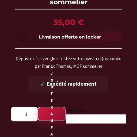
sommelier
35,00
€
Livraison offerte en locker
Dégustez à l’aveugle • Testez votre niveau • Quiz conçu
par Franck Thomas, MOF sommelier
A
J
O
Expédié rapidement
U
T
E
R
q
Alternative:
A
u
U
a
P
n
A