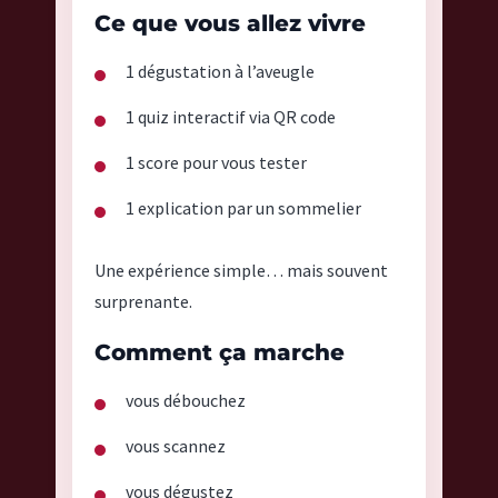
-
Ce que vous allez vivre
B
1 dégustation à l’aveugle
l
a
1 quiz interactif via QR code
n
c
1 score pour vous tester
n
1 explication par un sommelier
°
5
b
Une expérience simple… mais souvent
y
surprenante.
F
r
Comment ça marche
a
vous débouchez
n
c
vous scannez
k
T
vous dégustez