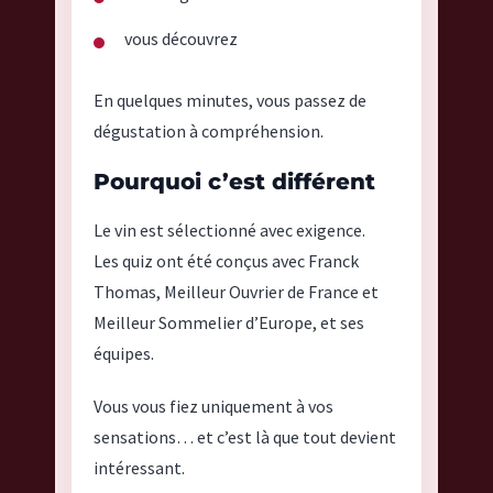
h
vous découvrez
o
m
En quelques minutes, vous passez de
a
s
dégustation à compréhension.
M
Pourquoi c’est différent
O
F
Le vin est sélectionné avec exigence.
s
Les quiz ont été conçus avec Franck
o
Thomas, Meilleur Ouvrier de France et
m
m
Meilleur Sommelier d’Europe, et ses
e
équipes.
l
i
Vous vous fiez uniquement à vos
e
sensations… et c’est là que tout devient
r
intéressant.