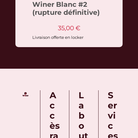
Winer Blanc #2
(rupture définitive)
35,00
€
Livraison offerte en locker
A
L
S
c
a
er
c
b
vi
ès
o
c
ra
ut
es